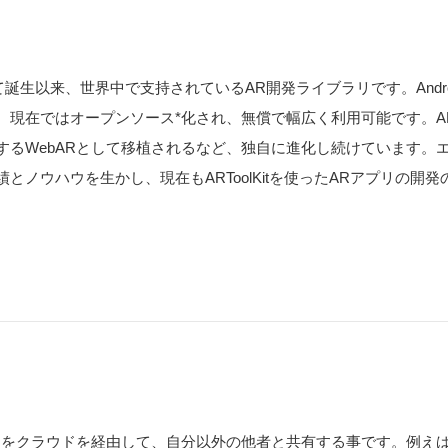
して誕生以来、世界中で支持されているAR開発ライブラリです。Android、i
、現在ではオープンソース*化され、無償で幅広く利用可能です。A
WebARとして移植されるなど、独自に進化し続けています。エム・
とノウハウを生かし、現在もARToolKitを使ったARアプリの開
タをクラウドを経由して、自分以外の他者と共有する事です。例え