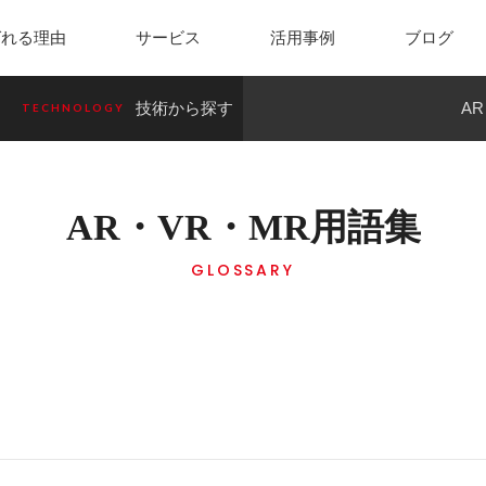
ばれる理由
サービス
活用事例
ブログ
技術から探す
A
TECHNOLOGY
spect
Check+
MONO
施設・イベント
VR
防災・セキュリティ
AR・VR・MR用語集
GLOSSARY
MR
モスタ
スマホ de サーベイ
ピタ