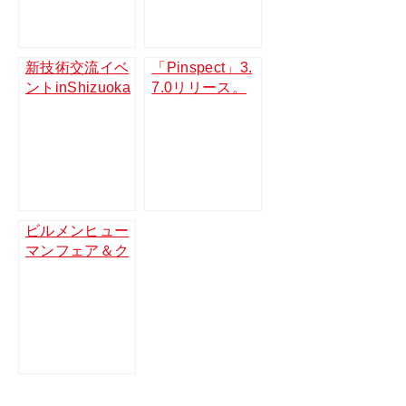
済新聞、建設IT
（木）】
ワールド、Arch
iFutureWeb）
新技術交流イベ
「Pinspect」3.
ントinShizuoka
7.0リリース。
2021に出展しま
図面上からピン
す【2021/11/2
設置が可能に
（火）】
ビルメンヒュー
マンフェア＆ク
リーンEXPO 20
21に出展します
【2021/11/24
（水）～26
（金）】東京ビ
ッグサイト