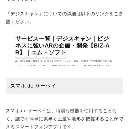
「デジスキャン」についての詳細は以下のリンクをご参
照ください。
サービス一覧｜デジスキャン｜ビジ
ネスに強いARの企画・開発【BIZ-A
R】｜エム・ソフト
https://biz-ar.jp/service/digiscan.html
AR（拡張現実）技術を使った新しいプロモーション、販促、印刷物、観光案内に役立つ新
しいARサービスプラットフォームです。BIZ-ARならマーカーレスやエアタグを使ったAR
サービスやARアプリをすぐに利用できます。iPhone/iPad/Android対応。
スマホ de サーベイ
スマホ de サーベイは、特別な機器を使用することな
く、誰でも簡単に素早く土量や地形を把握することがで
きるスマートフォンアプリです。