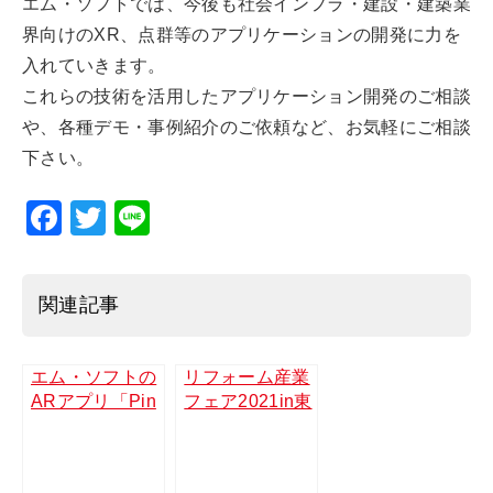
エム・ソフトでは、今後も社会インフラ・建設・建築業
界向けのXR、点群等のアプリケーションの開発に力を
入れていきます。
これらの技術を活用したアプリケーション開発のご相談
や、各種デモ・事例紹介のご依頼など、お気軽にご相談
下さい。
F
T
Li
a
wi
n
c
tt
e
関連記事
e
er
b
エム・ソフトの
リフォーム産業
o
ARアプリ「Pin
フェア2021in東
o
spect」がメデ
京に出展しま
ィアで紹介され
す！【9月15日
k
ました（日本経
（水）～16日