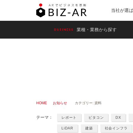
当社が選
業種・業務から探す
BUSINESS
ARアプリケーション開発
Pin
建設・建築・住宅
AR
デジスキャン
リ
Place3D
HOME
お知らせ
カテゴリー:
資料
テーマ
：
レポート
ピタコン
DX
LiDAR
建築
社会インフラ