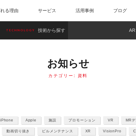
ばれる理由
サービス
活用事例
ブログ
技術から探す
A
TECHNOLOGY
spect
Check+
MONO
施設・イベント
防災・セキュリティ
MR
モスタ
スマホ de サーベイ
ピタ
お知らせ
カテゴリー:
資料
VR
iPhone
Apple
施設
プロモーション
VR
MR
動画切り抜き
ビルメンテナンス
XR
VisionPro
C