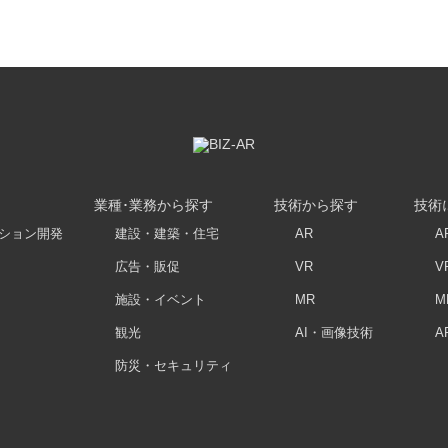
業種･業務から探す
技術から探す
技術
ーション開発
建設・建築・住宅
AR
A
広告・販促
VR
V
施設・イベント
MR
M
観光
AI・画像技術
A
防災・セキュリティ