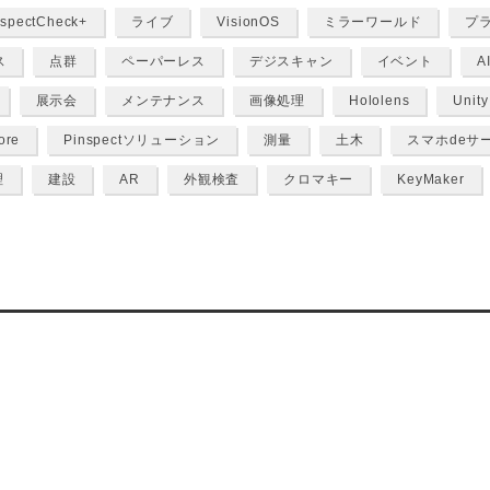
nspectCheck+
ライブ
VisionOS
ミラーワールド
プ
ス
点群
ペーパーレス
デジスキャン
イベント
A
展示会
メンテナンス
画像処理
Hololens
Unity
ore
Pinspectソリューション
測量
土木
スマホdeサ
理
建設
AR
外観検査
クロマキー
KeyMaker