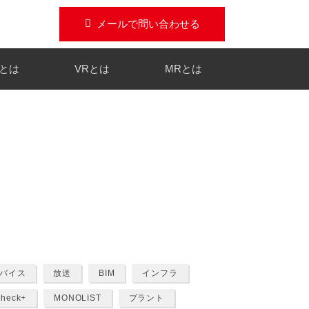
メールで問い合わせる
Rとは
VRとは
MRとは
LIST
Pinspect MR
コン
ガット船測りマス
AI・画像技術
デバイス
放送
BIM
インフラ
heck+
MONOLIST
プラント