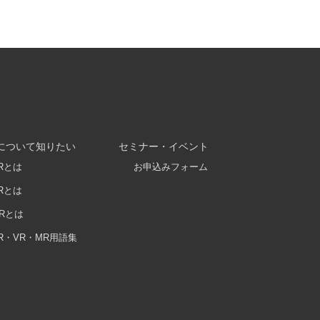
について知りたい
セミナー・イベント
Rとは
お申込みフォーム
Rとは
Rとは
R・VR・MR用語集