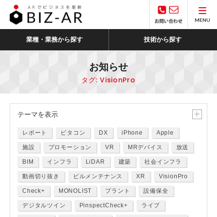
MENU
業種・業務から探す
技術から探す
お知らせ
タグ:
VisionPro
テーマ
を表示
レポート
ピタコン
DX
iPhone
Apple
施設
プロモーション
VR
MRデバイス
放送
BIM
インフラ
LiDAR
建築
社会インフラ
動画切り抜き
ビルメンテナンス
XR
VisionPro
Check+
MONOLIST
プラント
設備保全
デジタルツイン
PinspectCheck+
ライブ