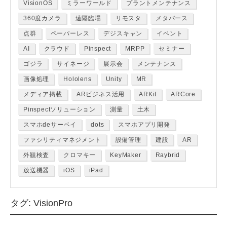
VisionOS
ミラーワールド
プラントメンテナンス
360度カメラ
遠隔臨場
リモスタ
メタバース
点群
ペーパーレス
デジスキャン
イベント
AI
クラウド
Pinspect
MRPP
セミナー
ゴジラ
サイネージ
展示会
メンテナンス
画像処理
Hololens
Unity
MR
メディア掲載
ARビジネス活用
ARKit
ARCore
Pinspectソリューション
測量
土木
スマホdeサーベイ
dots
スマホアプリ開発
ファシリティマネジメント
設備管理
建設
AR
外観検査
クロマキー
KeyMaker
Raybrid
放送機器
iOS
iPad
タグ:
VisionPro