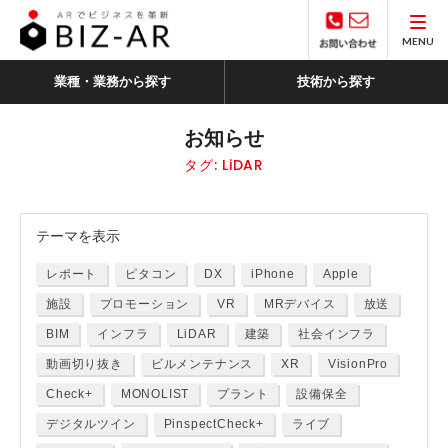
MENU
業種・業務から探す
技術から探す
お知らせ
タグ:
LiDAR
テーマ
を表示
レポート
ピタコン
DX
iPhone
Apple
施設
プロモーション
VR
MRデバイス
放送
BIM
インフラ
LiDAR
建築
社会インフラ
動画切り抜き
ビルメンテナンス
XR
VisionPro
Check+
MONOLIST
プラント
設備保全
デジタルツイン
PinspectCheck+
ライブ