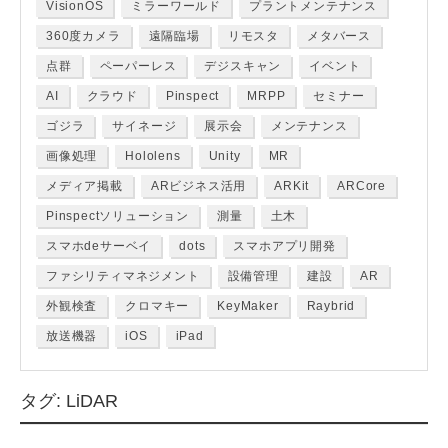
VisionOS
ミラーワールド
プラントメンテナンス
360度カメラ
遠隔臨場
リモスタ
メタバース
点群
ペーパーレス
デジスキャン
イベント
AI
クラウド
Pinspect
MRPP
セミナー
ゴジラ
サイネージ
展示会
メンテナンス
画像処理
Hololens
Unity
MR
メディア掲載
ARビジネス活用
ARKit
ARCore
Pinspectソリューション
測量
土木
スマホdeサーベイ
dots
スマホアプリ開発
ファシリティマネジメント
設備管理
建設
AR
外観検査
クロマキー
KeyMaker
Raybrid
放送機器
iOS
iPad
タグ:
LiDAR