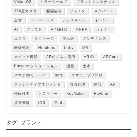
VisionOS
ミラーワールド
プラントメンテナンス
360度カメラ
遠隔臨場
リモスタ
メタバース
点群
ペーパーレス
デジスキャン
イベント
AI
クラウド
Pinspect
MRPP
セミナー
ゴジラ
サイネージ
展示会
メンテナンス
画像処理
Hololens
Unity
MR
メディア掲載
ARビジネス活用
ARKit
ARCore
Pinspectソリューション
測量
土木
スマホdeサーベイ
dots
スマホアプリ開発
ファシリティマネジメント
設備管理
建設
AR
外観検査
クロマキー
KeyMaker
Raybrid
放送機器
iOS
iPad
タグ:
プラント