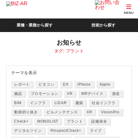
MENU
業種・業務から探す
技術から探す
お知らせ
タグ:
プラント
テーマ
を表示
レポート
ピタコン
DX
iPhone
Apple
施設
プロモーション
VR
MRデバイス
放送
BIM
インフラ
LiDAR
建築
社会インフラ
動画切り抜き
ビルメンテナンス
XR
VisionPro
Check+
MONOLIST
プラント
設備保全
デジタルツイン
PinspectCheck+
ライブ