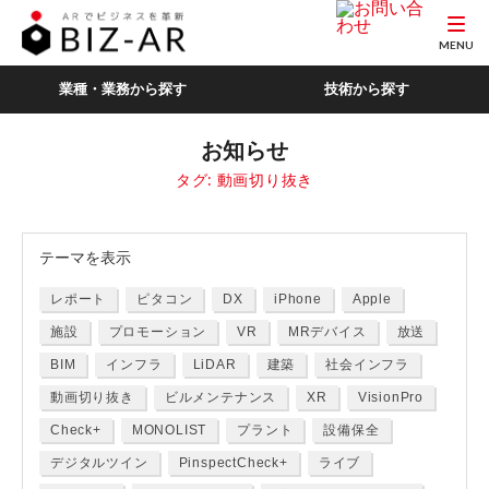
MENU
業種・業務から探す
技術から探す
お知らせ
タグ:
動画切り抜き
テーマ
を表示
レポート
ピタコン
DX
iPhone
Apple
施設
プロモーション
VR
MRデバイス
放送
BIM
インフラ
LiDAR
建築
社会インフラ
動画切り抜き
ビルメンテナンス
XR
VisionPro
Check+
MONOLIST
プラント
設備保全
デジタルツイン
PinspectCheck+
ライブ