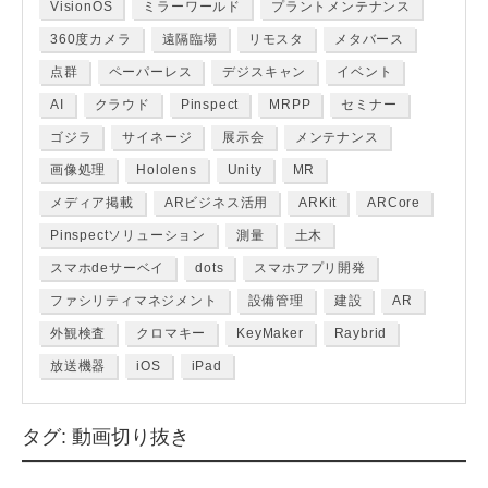
VisionOS
ミラーワールド
プラントメンテナンス
360度カメラ
遠隔臨場
リモスタ
メタバース
点群
ペーパーレス
デジスキャン
イベント
AI
クラウド
Pinspect
MRPP
セミナー
ゴジラ
サイネージ
展示会
メンテナンス
画像処理
Hololens
Unity
MR
メディア掲載
ARビジネス活用
ARKit
ARCore
Pinspectソリューション
測量
土木
スマホdeサーベイ
dots
スマホアプリ開発
ファシリティマネジメント
設備管理
建設
AR
外観検査
クロマキー
KeyMaker
Raybrid
放送機器
iOS
iPad
タグ:
動画切り抜き