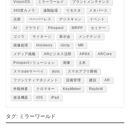
VisionOS
ミラーワールド
プラントメンテナンス
360度カメラ
遠隔臨場
リモスタ
メタバース
点群
ペーパーレス
デジスキャン
イベント
AI
クラウド
Pinspect
MRPP
セミナー
ゴジラ
サイネージ
展示会
メンテナンス
画像処理
Hololens
Unity
MR
メディア掲載
ARビジネス活用
ARKit
ARCore
Pinspectソリューション
測量
土木
スマホdeサーベイ
dots
スマホアプリ開発
ファシリティマネジメント
設備管理
建設
AR
外観検査
クロマキー
KeyMaker
Raybrid
放送機器
iOS
iPad
タグ:
ミラーワールド