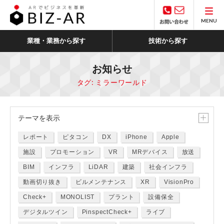
MENU
業種・業務から探す
技術から探す
お知らせ
タグ:
ミラーワールド
テーマ
を表示
レポート
ピタコン
DX
iPhone
Apple
施設
プロモーション
VR
MRデバイス
放送
BIM
インフラ
LiDAR
建築
社会インフラ
動画切り抜き
ビルメンテナンス
XR
VisionPro
Check+
MONOLIST
プラント
設備保全
デジタルツイン
PinspectCheck+
ライブ