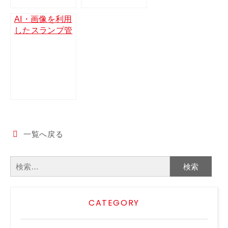
国交省NETISに
登録(KK-26001
AI・画像を利用
1-A)
したスランプ管
理システムを大
林組と共同開発
しました
一覧へ戻る
検
索:
CATEGORY