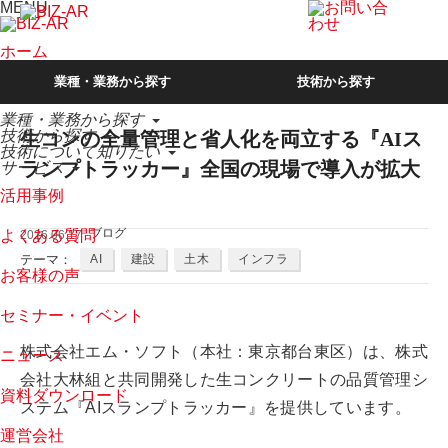
MENU
ホーム
業種・業務から探す
技術から探す
当社が選ばれる理由
業種・業務から探す
技術から探す
生コンの全量管理と省人化を両立する『AIス
技術について知りたい
ランプトラッカー』全国の現場で導入が拡大
サービス
活用事例
ブログ
よくある質問
2026.06.17
テーマ：
AI
建設
土木
インフラ
お客様の声
セミナー・イベント
株式会社エム・ソフト（本社：東京都台東区）は、株式
ニュース
会社大林組と共同開発した生コンクリートの品質管理シ
資料ダウンロード
ステム『AIスランプトラッカー』を提供しています。
運営会社