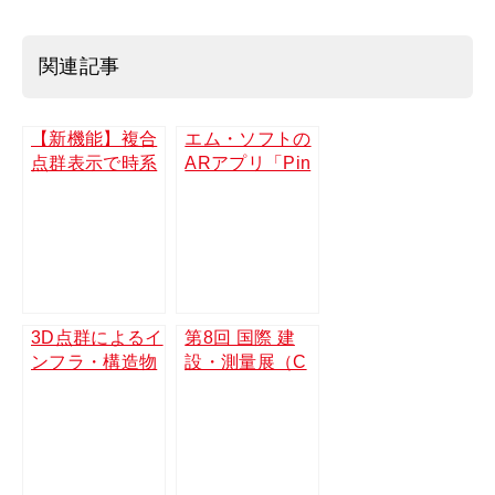
a
wi
n
c
tt
e
関連記事
e
er
b
【新機能】複合
エム・ソフトの
o
点群表示で時系
ARアプリ「Pin
o
列比較や広域管
spect」がメデ
理を可能に。M
ィアで紹介され
k
ONOLISTアッ
ました（日本経
プデートのお知
済新聞、建設IT
らせ
ワールド、Arch
iFutureWeb）
3D点群によるイ
第8回 国際 建
ンフラ・構造物
設・測量展（C
調査、機械設備
SPI2026）に出
点検のデジタル
展します 6/17
化を実現！『M
（水）～20
ONOLIST』と
（土）幕張メッ
『Check+』が
セ