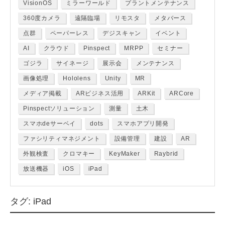
VisionOS
ミラーワールド
プラントメンテナンス
360度カメラ
遠隔臨場
リモスタ
メタバース
点群
ペーパーレス
デジスキャン
イベント
AI
クラウド
Pinspect
MRPP
セミナー
ゴジラ
サイネージ
展示会
メンテナンス
画像処理
Hololens
Unity
MR
メディア掲載
ARビジネス活用
ARKit
ARCore
Pinspectソリューション
測量
土木
スマホdeサーベイ
dots
スマホアプリ開発
ファシリティマネジメント
設備管理
建設
AR
外観検査
クロマキー
KeyMaker
Raybrid
放送機器
iOS
iPad
タグ:
iPad