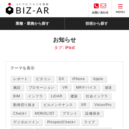
MENU
業種・業務から探す
技術から探す
お知らせ
タグ:
iPad
テーマ
を表示
レポート
ピタコン
DX
iPhone
Apple
施設
プロモーション
VR
MRデバイス
放送
BIM
インフラ
LiDAR
建築
社会インフラ
動画切り抜き
ビルメンテナンス
XR
VisionPro
Check+
MONOLIST
プラント
設備保全
デジタルツイン
PinspectCheck+
ライブ