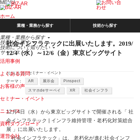
MENU
ホーム
業種・業務から探す
技術から探す
当社が選ばれる理由
業種・業務から探す
技術から探す
社会インフラテックに出展いたします。2019/
技術について知りたい
12/4（水）～12/6（金）東京ビッグサイト
サービス
活用事例
セミナー・イベント
よくある質問
2019.11.25
テーマ：
AR
展示会
Pinspect
お客様の声
スマホdeサーベイ
XR
社会インフラ
セミナー・イベント
ニュース
12月4日（水）から東京ビッグサイトで開催される「 社
会インフラテック | インフラ維持管理・老朽化対策総合
資料ダウンロード
展 」に出展いたします。
運営会社
「社会インフラテック」は、 老朽化が進む社会インフ