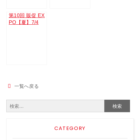
15（金）東京ビ
ッグサイト
第10回 販促 EX
PO【夏】7/4
（水）～/7/6
（金）東京ビッ
グサイト
一覧へ戻る
検
索:
CATEGORY