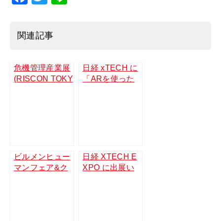
a
wi
n
c
tt
e
関連記事
e
er
b
危機管理産業展
日経 xTECH に
o
(RISCON TOKY
「ARを使った
o
O)2018
検査報告アプリ
Pinspect」が紹
k
介されました。
ビルメンヒュー
日経 XTECH E
マンフェア&ク
XPO に出展い
リーンEXPO 20
たします。201
19 に出展いた
9/10/9（水）~1
します。2019/1
0/11（金） 東
1/13（水）~11/
京ビッグサイト