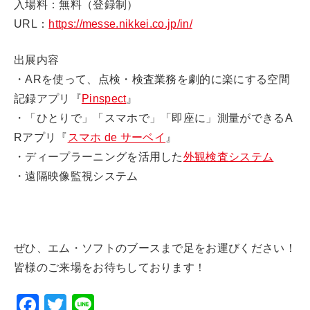
入場料：無料（登録制）
URL：
https://messe.nikkei.co.jp/in/
出展内容
・ARを使って、点検・検査業務を劇的に楽にする空間
記録アプリ『
Pinspect
』
・「ひとりで」「スマホで」「即座に」測量ができるA
Rアプリ『
スマホ de サーベイ
』
・ディープラーニングを活用した
外観検査システム
・遠隔映像監視システム
ぜひ、エム・ソフトのブースまで足をお運びください！
皆様のご来場をお待ちしております！
F
T
Li