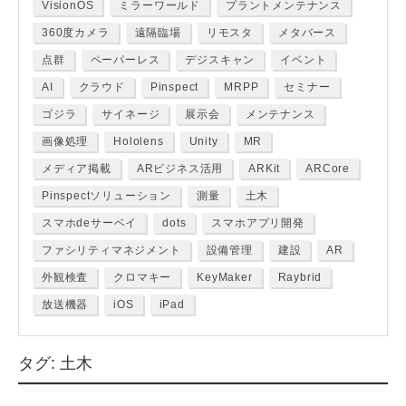
VisionOS
ミラーワールド
プラントメンテナンス
360度カメラ
遠隔臨場
リモスタ
メタバース
点群
ペーパーレス
デジスキャン
イベント
AI
クラウド
Pinspect
MRPP
セミナー
ゴジラ
サイネージ
展示会
メンテナンス
画像処理
Hololens
Unity
MR
メディア掲載
ARビジネス活用
ARKit
ARCore
Pinspectソリューション
測量
土木
スマホdeサーベイ
dots
スマホアプリ開発
ファシリティマネジメント
設備管理
建設
AR
外観検査
クロマキー
KeyMaker
Raybrid
放送機器
iOS
iPad
タグ:
土木