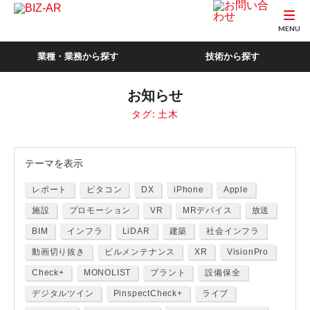
MENU
業種・業務から探す
技術から探す
お知らせ
タグ:
土木
テーマ
を表示
レポート
ピタコン
DX
iPhone
Apple
施設
プロモーション
VR
MRデバイス
放送
BIM
インフラ
LiDAR
建築
社会インフラ
動画切り抜き
ビルメンテナンス
XR
VisionPro
Check+
MONOLIST
プラント
設備保全
デジタルツイン
PinspectCheck+
ライブ